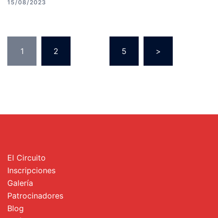
15/08/2023
Paginación
1
2
…
5
>
de
entradas
El Circuito
Inscripciones
Galería
Patrocinadores
Blog