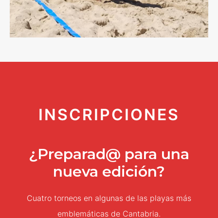
INSCRIPCIONES
¿Preparad@ para una
nueva edición?
Cuatro torneos en algunas de las playas más
emblemáticas de Cantabria.