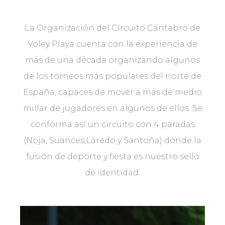
La Organización del Circuito Cántabro de
Voley Playa cuenta con la experiencia de
más de una década organizando algunos
de los torneos más populares del norte de
España, capaces de mover a más de medio
millar de jugadores en algunos de ellos. Se
conforma así un circuito con 4 paradas
(Noja, Suances,Laredo y Santoña) donde la
fusión de deporte y fiesta es nuestro sello
de identidad.