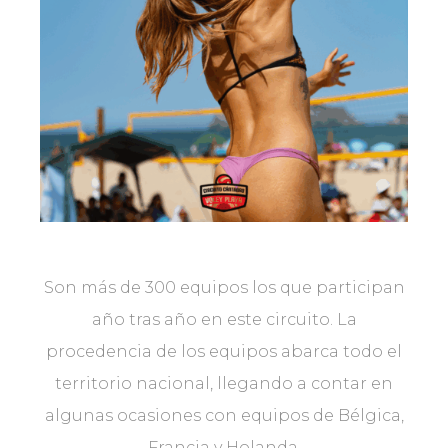
Son más de 300 equipos los que participan
año tras año en este circuito. La
procedencia de los equipos abarca todo el
territorio nacional, llegando a contar en
algunas ocasiones con equipos de Bélgica,
Francia y Holanda.